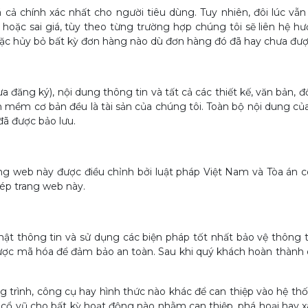
cả chính xác nhất cho người tiêu dùng. Tuy nhiên, đôi lúc vẫn 
 hoặc sai giá, tùy theo từng trường hợp chúng tôi sẽ liên hệ
ặc hủy bỏ bất kỳ đơn hàng nào dù đơn hàng đó đã hay chưa được
ưa đăng ký), nội dung thông tin và tất cả các thiết kế, văn bản,
mềm cơ bản đều là tài sản của chúng tôi. Toàn bộ nội dung của
ã được bảo lưu.
rang web này được điều chỉnh bởi luật pháp Việt Nam và Tòa án c
hép trang web này.
mật thông tin và sử dụng các biện pháp tốt nhất bảo vệ thông t
ược mã hóa để đảm bảo an toàn. Sau khi quý khách hoàn thành q
trình, công cụ hay hình thức nào khác để can thiệp vào hệ thốn
cổ vũ cho bất kỳ hoạt động nào nhằm can thiệp, phá hoại hay 