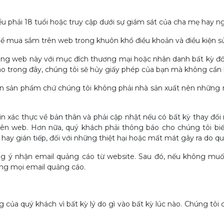
iểu phải 18 tuổi hoặc truy cập dưới sự giám sát của cha mẹ hay 
hể mua sắm trên web trong khuôn khổ điều khoản và điều kiện sử
ng web này với mục đích thương mại hoặc nhân danh bất kỳ đố
o trong đây, chúng tôi sẽ hủy giấy phép của bạn mà không cần 
n sản phẩm chứ chúng tôi không phải nhà sản xuất nên những nh
in xác thực về bản thân và phải cập nhật nếu có bất kỳ thay đổi 
n web. Hơn nữa, quý khách phải thông báo cho chúng tôi biết 
 hay gián tiếp, đối với những thiệt hại hoặc mất mát gây ra do 
ng ý nhận email quảng cáo từ website. Sau đó, nếu không muốn
ong mọi email quảng cáo.
của quý khách vì bất kỳ lý do gì vào bất kỳ lúc nào. Chúng tôi c