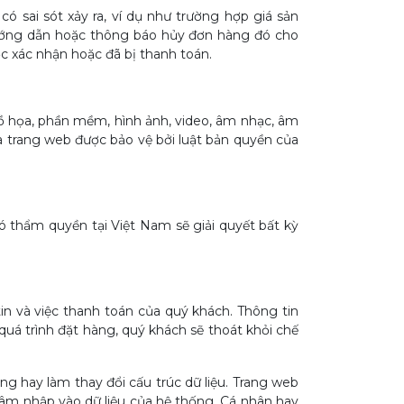
có sai sót xảy ra, ví dụ như trường hợp giá sản
 hướng dẫn hoặc thông báo hủy đơn hàng đó cho
 xác nhận hoặc đã bị thanh toán.
 đồ họa, phần mềm, hình ảnh, video, âm nhạc, âm
 trang web được bảo vệ bởi luật bản quyền của
ó thẩm quyền tại Việt Nam sẽ giải quyết bất kỳ
in và việc thanh toán của quý khách. Thông tin
uá trình đặt hàng, quý khách sẽ thoát khỏi chế
g hay làm thay đổi cấu trúc dữ liệu. Trang web
xâm nhập vào dữ liệu của hệ thống. Cá nhân hay